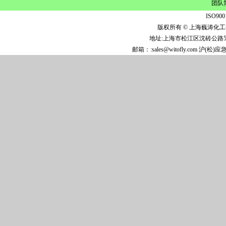
团队
ISO9
版权所有 © 上海巍涛化工
地址:上海市松江区沈砖公路5808
邮箱：:sales@witofly.com 沪(松)