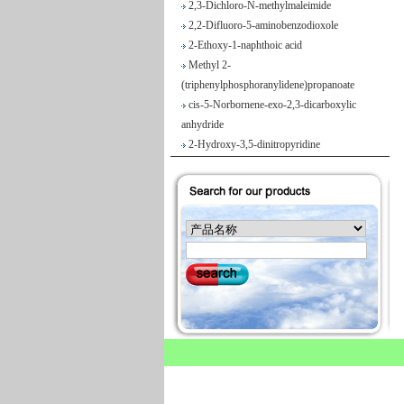
2,2-Difluoro-5-aminobenzodioxole
2-Ethoxy-1-naphthoic acid
Methyl 2-
(triphenylphosphoranylidene)propanoate
cis-5-Norbornene-exo-2,3-dicarboxylic
anhydride
2-Hydroxy-3,5-dinitropyridine
Iodobenzene diacetate
4-Chloropyrrolo[2,3-d]pyrimidine
Maslinic acid
Tetrahydro-2H-pyran-4-carboxylic acid
Ethyl 2-
(triphenylphosphoranylidene)propionate
Methyl 3-methoxyacrylate
1H-Benzimidazole-5-carbonitrile
Vegiben 2E
Thiooctanoic acid
2-Methylpropanethioamide
Ethyl 6,7-dimethoxy-1,2,3,4-
tetrahydroisoquinoline-1-acetate