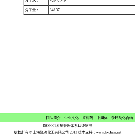
分子式：
2
2
2
1
2
分子量：
348.37
团队简介
企业文化
原料药 中间体 杂环类化合物
ISO9001质量管理体系认证证书
版权所有 © 上海巍涛化工有限公司 2013 技术支持：
www.hxchem.net