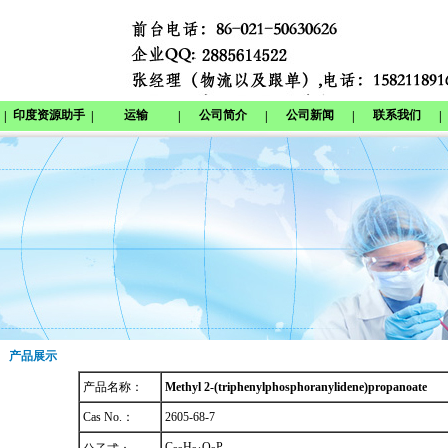
印度资源助手
运输
公司简介
公司新闻
联系我们
|
|
|
|
|
|
产品展示
产品名称：
Methyl 2-(triphenylphosphoranylidene)propanoate
Cas No.：
2605-68-7
C
H
O
P