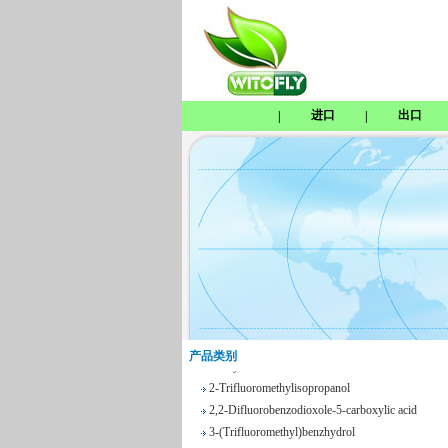
进口
出口
|
|
Tetrabenazine
1,8-Naphthosultone
Chloramben
2,2,2-Trifluoroethyl 4-
methylbenzenesulfonate
产品类别
Phenyl trifluoroacetate
2-Trifluoromethylisopropanol
2,2-Difluorobenzodioxole-5-carboxylic acid
3-(Trifluoromethyl)benzhydrol
2,3-Dichloro-N-methylmaleimide