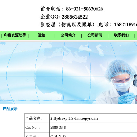
印度资源助手
运输
公司简介
公司新闻
联系我们
|
|
|
|
|
|
产品展示
产品名称：
2-Hydroxy-3,5-dinitropyridine
Cas No.：
2980-33-8
C
H
N
O