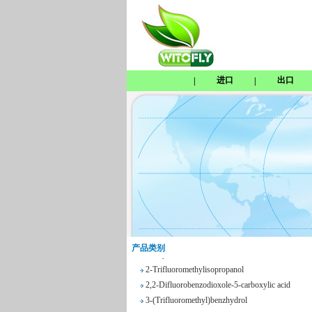
进口
出口
|
|
Tetrabenazine
1,8-Naphthosultone
Chloramben
2,2,2-Trifluoroethyl 4-
methylbenzenesulfonate
产品类别
Phenyl trifluoroacetate
2-Trifluoromethylisopropanol
2,2-Difluorobenzodioxole-5-carboxylic acid
3-(Trifluoromethyl)benzhydrol
2,3-Dichloro-N-methylmaleimide