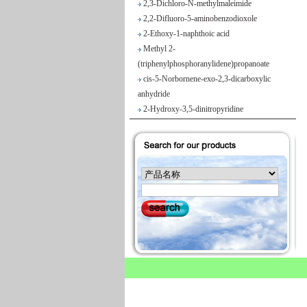
2,2-Difluoro-5-aminobenzodioxole
2-Ethoxy-1-naphthoic acid
Methyl 2-
(triphenylphosphoranylidene)propanoate
cis-5-Norbornene-exo-2,3-dicarboxylic
anhydride
2-Hydroxy-3,5-dinitropyridine
Iodobenzene diacetate
4-Chloropyrrolo[2,3-d]pyrimidine
Maslinic acid
Tetrahydro-2H-pyran-4-carboxylic acid
Ethyl 2-
(triphenylphosphoranylidene)propionate
Methyl 3-methoxyacrylate
1H-Benzimidazole-5-carbonitrile
Vegiben 2E
Thiooctanoic acid
2-Methylpropanethioamide
Ethyl 6,7-dimethoxy-1,2,3,4-
tetrahydroisoquinoline-1-acetate