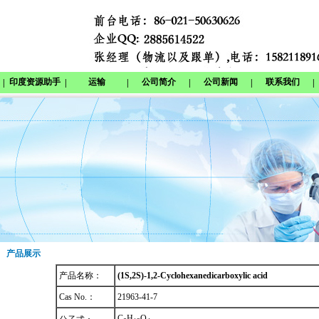
印度资源助手
运输
公司简介
公司新闻
联系我们
|
|
|
|
|
|
产品展示
产品名称：
(1S,2S)-1,2-Cyclohexanedicarboxylic acid
Cas No.：
21963-41-7
C
H
O