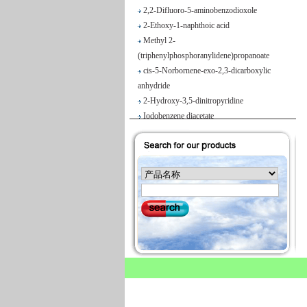
2,2-Difluoro-5-aminobenzodioxole
2-Ethoxy-1-naphthoic acid
Methyl 2-
(triphenylphosphoranylidene)propanoate
cis-5-Norbornene-exo-2,3-dicarboxylic
anhydride
2-Hydroxy-3,5-dinitropyridine
Iodobenzene diacetate
4-Chloropyrrolo[2,3-d]pyrimidine
Maslinic acid
Tetrahydro-2H-pyran-4-carboxylic acid
Ethyl 2-
(triphenylphosphoranylidene)propionate
Methyl 3-methoxyacrylate
1H-Benzimidazole-5-carbonitrile
Vegiben 2E
Thiooctanoic acid
2-Methylpropanethioamide
Ethyl 6,7-dimethoxy-1,2,3,4-
tetrahydroisoquinoline-1-acetate
1-Methyl-3,5-dinitro-1H-pyridin-2-one