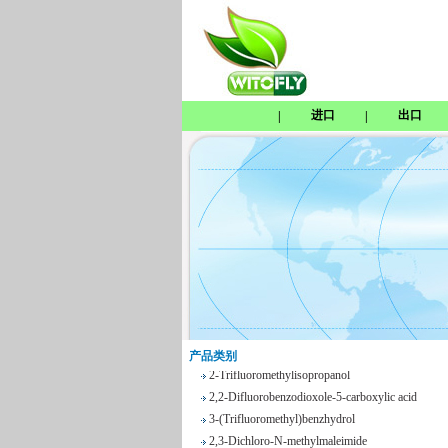
进口
出口
|
|
Tetrabenazine
1,8-Naphthosultone
Chloramben
2,2,2-Trifluoroethyl 4-
methylbenzenesulfonate
Phenyl trifluoroacetate
产品类别
2-Trifluoromethylisopropanol
2,2-Difluorobenzodioxole-5-carboxylic acid
3-(Trifluoromethyl)benzhydrol
2,3-Dichloro-N-methylmaleimide